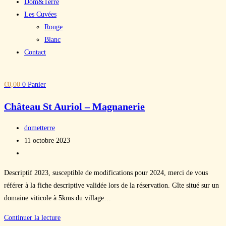
Dom&Terre
Les Cuvées
Rouge
Blanc
Contact
€
0,00
0
Panier
Château St Auriol – Magnanerie
Auteur/autrice
dometterre
de
Publication
11 octobre 2023
la
publiée :
Post
publication :
category:
Descriptif 2023, susceptible de modifications pour 2024, merci de vous
référer à la fiche descriptive validée lors de la réservation. Gîte situé sur un
domaine viticole à 5kms du village…
Château
Continuer la lecture