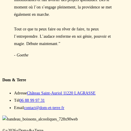
moment où l’on s’engage pleinement, la providence se met
également en marche.
Tout ce que tu peux faire ou rêver de faire, tu peux
l’entreprendre. L’audace renferme en soi génie, pouvoir et
magie. Débute maintenant.”
- Goethe
Dom & Terre
Adresse
Château Saint-Auriol 11220 LAGRASSE
S’ouvre
Tél
06 88 99 97 31
dans
S’ouvre
Email
contact@dom-et-terre.fr
votre
dans
application
votre
application
©+2026+Dom+&+Terre