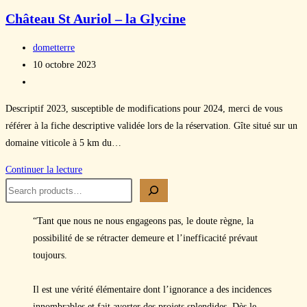
St
Château St Auriol – la Glycine
Auriol
–
Auteur/autrice
dometterre
Magnanerie
de
Publication
10 octobre 2023
la
publiée :
Post
publication :
category:
Descriptif 2023, susceptible de modifications pour 2024, merci de vous
référer à la fiche descriptive validée lors de la réservation. Gîte situé sur un
domaine viticole à 5 km du…
Château
Continuer la lecture
Search
St
Auriol
–
“Tant que nous ne nous engageons pas, le doute règne, la
la
possibilité de se rétracter demeure et l’inefficacité prévaut
Glycine
toujours.
Il est une vérité élémentaire dont l’ignorance a des incidences
innombrables et fait avorter des projets splendides. Dès le