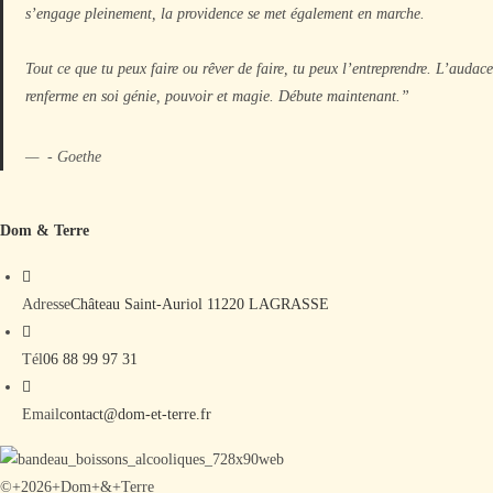
s’engage pleinement, la providence se met également en marche.
Tout ce que tu peux faire ou rêver de faire, tu peux l’entreprendre. L’audace
renferme en soi génie, pouvoir et magie. Débute maintenant.”
- Goethe
Dom & Terre
Adresse
Château Saint-Auriol 11220 LAGRASSE
S’ouvre
Tél
06 88 99 97 31
dans
votre
S’ouvre
Email
contact@dom-et-terre.fr
application
dans
votre
©+2026+Dom+&+Terre