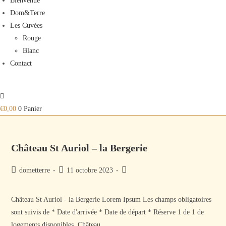
Bienvenue
Dom&Terre
Les Cuvées
Rouge
Blanc
Contact
€
0,00
0
Panier
Château St Auriol – la Bergerie
Auteur/autrice
Publication
Post
dometterre
11 octobre 2023
de
publiée :
category:
la
Château St Auriol - la Bergerie Lorem Ipsum Les champs obligatoires
publication :
sont suivis de * Date d'arrivée * Date de départ * Réserve 1 de 1 de
logements disponibles. Château…