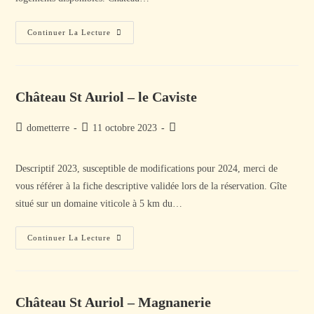
Château
Continuer La Lecture
St
Auriol
–
La
Bergerie
Château St Auriol – le Caviste
Auteur/autrice
Publication
Post
dometterre
11 octobre 2023
de
publiée :
category:
la
Descriptif 2023, susceptible de modifications pour 2024, merci de
publication :
vous référer à la fiche descriptive validée lors de la réservation. Gîte
situé sur un domaine viticole à 5 km du…
Château
Continuer La Lecture
St
Auriol
–
Le
Caviste
Château St Auriol – Magnanerie