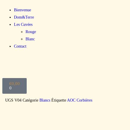
Bienvenue
Dom&Terre
Les Cuvées
Rouge
Blanc
Contact
€
0,00
0
UGS
V04
Catégorie
Blancs
Étiquette
AOC Corbières